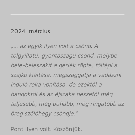
2024. március
„… az egyik ilyen volt a csönd. A
tölgyillatú, gyantaszagú csönd, melybe
bele-beleszakít a gerlék röpte, föltépi a
szajkó kiáltása, megszaggatja a vadászni
induló róka vonítása, de ezektől a
hangoktól és az éjszaka neszétől még
teljesebb, még puhább, még ringatóbb az
öreg szőlőhegy csöndje.”
Pont ilyen volt. Köszönjük.