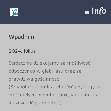
Skip
to
Info
content
Wpadmin
2024. július
Serdecznie dziękujemy za możliwość
odpoczynku w głębi lasu oraz za
prawdziwą gościnność!
(Szívből köszönjük a lehetőséget, hogy az
erdő mélyén pihenhettünk, valamint az
igazi vendégszeretetet!)