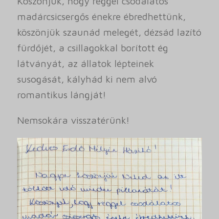
Köszönjük, hogy reggel csodálatos
madárcsicsergős énekre ébredhettünk,
köszönjük szaunád melegét, dézsád lazító
fürdőjét, a csillagokkal borított ég
látványát, az állatok lépteinek
susogását, kályhád ki nem alvó
romantikus lángját!
Nemsokára visszatérünk!