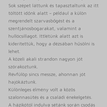
Sok szépet láttunk és tapasztaltunk az itt
töltött időnk alatt – például a külön
megrendelt szarvasbőgést és a
szentjánosbogarakat, valamint a
hullócsillagot. Ittlétünk alatt azt is
kiderítettük, hogy a dézsában hűsölni is
lehet.
A közeli akali strandon nagyon jót
szórakoztunk.
Révfülöp sincs messze, ahonnan jót
hajókáztunk.
Különleges élmény volt a közös
szalonnasütés és a családi énekelgetés.
A házikótól indulva sétánk során csodás