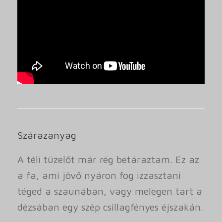
Szárazanyag
A téli tüzelőt már rég betáraztam. Ez az
a fa, ami jövő nyáron fog izzasztani
téged a szaunában, vagy melegen tart a
dézsában egy szép csillagfényes éjszakán.