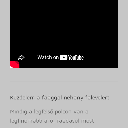
Küzdelem a faággal néhány falevélért
Mindig a legfelső polcon van a
legfinomabb áru, ráadásul most