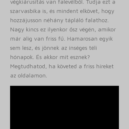
végkiárusítás van falevélből. Tudja ezt a
szarvasbika is, és mindent elkövet, hogy
hozzájusson néhány tápláló falathoz.
Nagy kincs ez ilyenkor ősz végén, amikor
már alig van friss fű. Hamarosan egyik
sem lesz, és jönnek az ínséges téli
hónapok. És akkor mit esznek?
Megtudhatod, ha követed a friss híreket
az oldalamon.