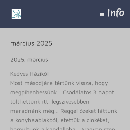
Skip
to
Info
content
március 2025
2025. március
Kedves Házikó!
Most másodjára tértünk vissza, hogy
megpihenhessünk… Csodálatos 3 napot
tölthettünk itt, legszívesebben
maradnánk még… Reggel őzeket láttunk
a konyhaablakból, etettük a cinkéket,
bámultunk a kandallóba… Nagyon szép