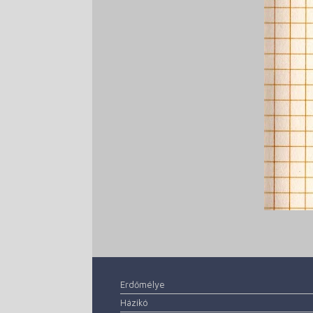
Erdőmélye
Házikó