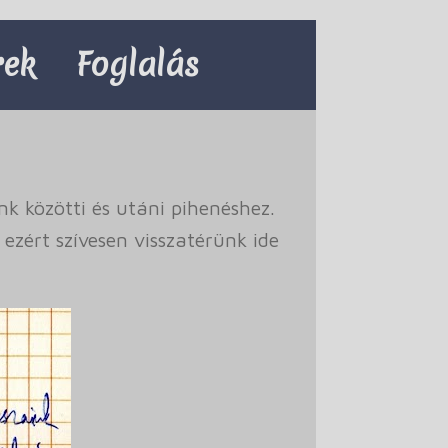
rek
Foglalás
k közötti és utáni pihenéshez.
 ezért szívesen visszatérünk ide