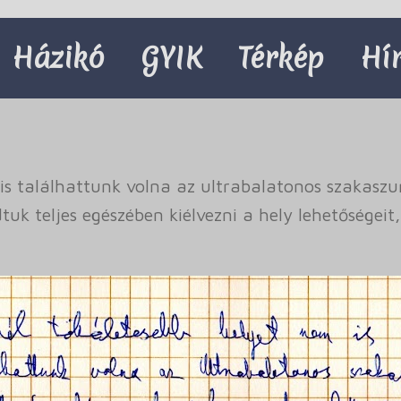
Házikó
GYIK
Térkép
Hí
is találhattunk volna az ultrabalatonos szakaszun
uk teljes egészében kiélvezni a hely lehetőségeit,