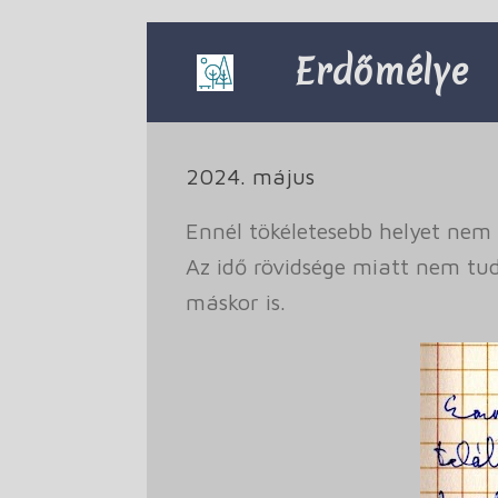
Skip
to
Erdőmélye
content
2024. május
Ennél tökéletesebb helyet nem 
Az idő rövidsége miatt nem tudt
máskor is.