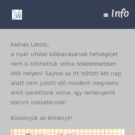
Skip
to
Info
content
Kedves László,
a nyár utolsó lobbanásának hétvégéjét
nem is tölthettük volna tökéletesebben
idilli helyen! Sajnos az itt töltött két nap
alatt nem jutott idő mindent megnézni
amit szerettünk volna, így reményeink
szerint visszatérünk!
Köszönjük az élményt!