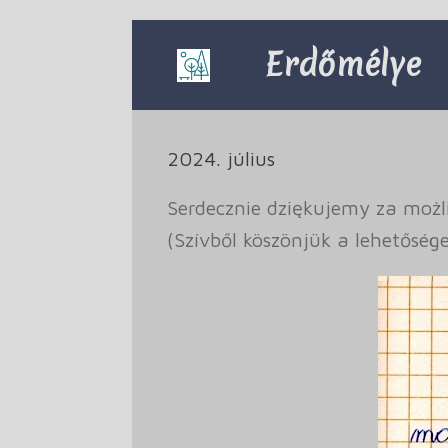
Skip
to
Erdőmélye
content
2024. július
Serdecznie dziękujemy za możl
(Szívből köszönjük a lehetőség