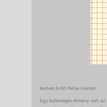
Kedves Erdő Mélye Házikó!
Egy különleges élmény volt az 