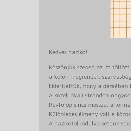
Kedves házikó!
Köszönjük szépen az itt töltött
a külön megrendelt szarvasbőgé
kiderítettük, hogy a dézsában h
A közeli akali strandon nagyon
Révfülöp sincs messze, ahonna
Különleges élmény volt a közös
A házikótól indulva sétánk s