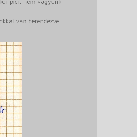
ikor picit nem vagyunk
okkal van berendezve.