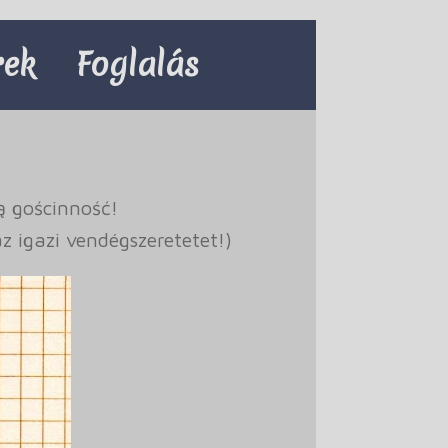
rek
Foglalás
ą gościnność!
z igazi vendégszeretetet!)