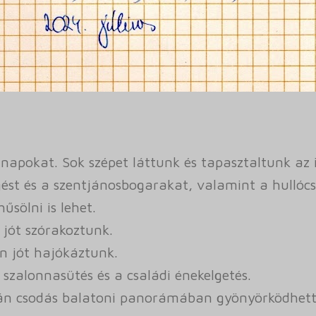
 napokat. Sok szépet láttunk és tapasztaltunk az i
st és a szentjánosbogarakat, valamint a hullócsill
űsölni is lehet.
 jót szórakoztunk.
n jót hajókáztunk.
 szalonnasütés és a családi énekelgetés.
orán csodás balatoni panorámában gyönyörködhet