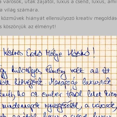
 városok, utak zajától, luxus a csend, luxus, am
a világ számára.
 közművek hiányát ellensúlyozó kreatív megoldás
s köszönjük az élményt!