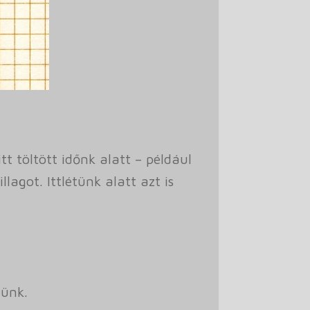
tt töltött időnk alatt – például
agot. Ittlétünk alatt azt is
tünk.