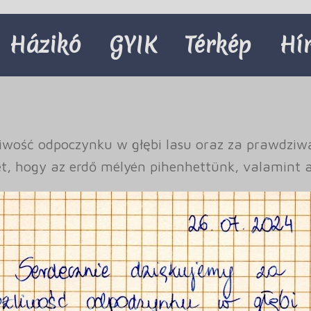
Házikó
GYIK
Térkép
Hí
iwość odpoczynku w głębi lasu oraz za prawdziw
et, hogy az erdő mélyén pihenhettünk, valamint a