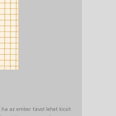
ha az ember távol lehet kicsit