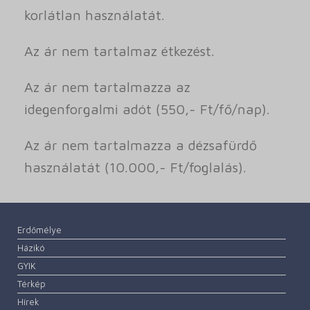
korlátlan használatát.
Az ár nem tartalmaz étkezést.
Az ár nem tartalmazza az
idegenforgalmi adót (550,- Ft/fő/nap).
Az ár nem tartalmazza a dézsafürdő
használatát (10.000,- Ft/foglalás).
Erdőmélye
Házikó
GYIK
Térkép
Hírek