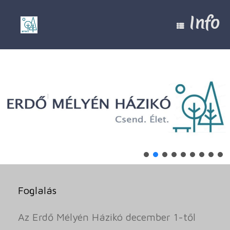
Skip
to
Info
content
Foglalás
Az Erdő Mélyén Házikó december 1-től