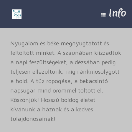
Skip
to
Info
content
Nyugalom és béke megnyugtatott és
feltöltött minket. A szaunában kiizzadtuk
a napi feszültségeket, a dézsában pedig
teljesen ellazultunk, míg ránkmosolygott
a hold. A tűz ropogása, a bekacsintó
napsugár mind örömmel töltött el.
Köszönjük! Hosszú boldog életet
kívánunk a háznak és a kedves
tulajdonosainak!