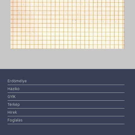
Erdőmélye
Házikó
GYIK
Térkép
Hírek
Foglalás