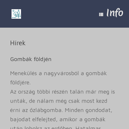
Skip
to
Info
content
Hírek
Gombák földjén
Menekülés a nagyvárosból a gombák
földjére.
Az ország többi részén talán már meg is
unták, de nálam még csak most kezd
érni az őzlábgomba. Minden gondodat,
bajodat elfelejted, amikor a gombák
után loholsz az erdőben. Hatalmas