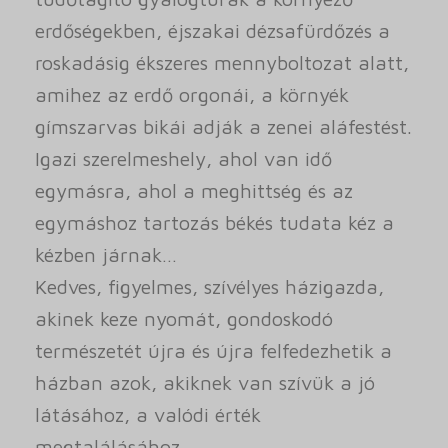
erdőségekben, éjszakai dézsafürdőzés a
roskadásig ékszeres mennyboltozat alatt,
amihez az erdő orgonái, a környék
gímszarvas bikái adják a zenei aláfestést.
Igazi szerelmeshely, ahol van idő
egymásra, ahol a meghittség és az
egymáshoz tartozás békés tudata kéz a
kézben járnak…
Kedves, figyelmes, szívélyes házigazda,
akinek keze nyomát, gondoskodó
természetét újra és újra felfedezhetik a
házban azok, akiknek van szívük a jó
látásához, a valódi érték
megtalálásához.