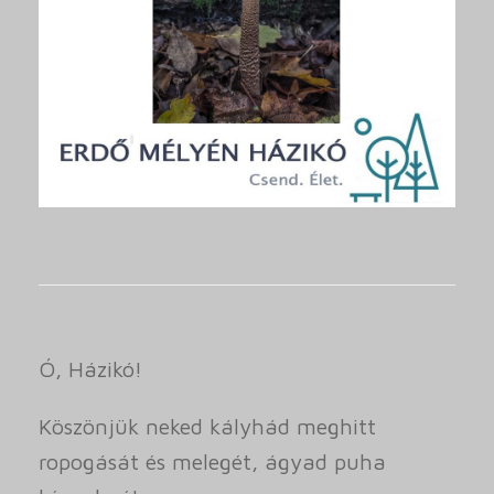
Ó, Házikó!
Köszönjük neked kályhád meghitt
ropogását és melegét, ágyad puha