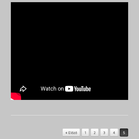
Post navigation
« Előző
1
2
3
4
5