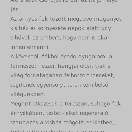
jár…
Az árnyas fák között megbúvó magányos
kis ház és környezete napok alatt úgy
elbűvöli az embert, hogy nem is akar
innen elmenni.
A kövekből, fákból áradó nyugalom, a
természet neszei, hangjai elcsitítják a
világ forgatagában felborzolt idegeket,
segítenek egyensúlyt teremteni belső
világunkban.
Meghitt étkezések a teraszon, suhogó fák
árnyékában, testet-lelket regeneráló
szaunázás a kisház mögötti épületben,
tüdőtágító gyalogtúrák a környező