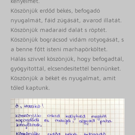
kényelmét.
Köszönjük erdőd békés, befogadó
nyugalmát, fáid zúgását, avarod illatát.
Köszönjük madaraid dalát s röptét.
Köszönjük bográcsod vidám rotyogását, s
a benne főtt isteni marhapörköltet.
Hálás szívvel köszönjük, hogy befogadtál,
gyógyítottál, elcsendesítettél bennünket.
Köszönjük a békét és nyugalmat, amit
tőled kaptunk.