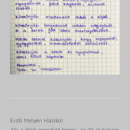
Erdő Mélyén Házikó!
Aki a lélek csendjét keresi, az itt jó helyen