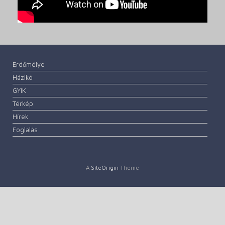
Erdőmélye
Házikó
GYIK
Térkép
Hírek
Foglalás
A
SiteOrigin
Theme