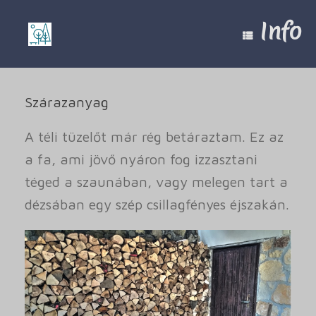
Skip
to
Info
content
Szárazanyag
A téli tüzelőt már rég betáraztam. Ez az
a fa, ami jövő nyáron fog izzasztani
téged a szaunában, vagy melegen tart a
dézsában egy szép csillagfényes éjszakán.