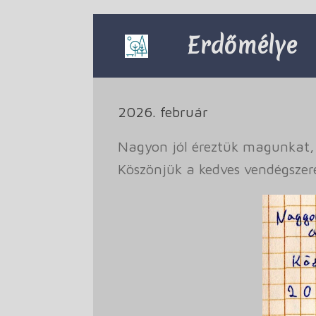
Skip
to
Erdőmélye
content
2026. február
Nagyon jól éreztük magunkat, m
Köszönjük a kedves vendégszeret