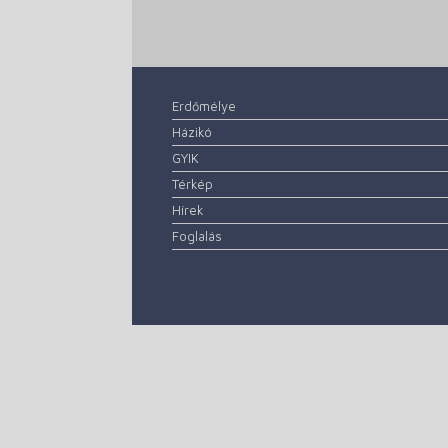
Erdőmélye
Házikó
GYIK
Térkép
Hírek
Foglalás