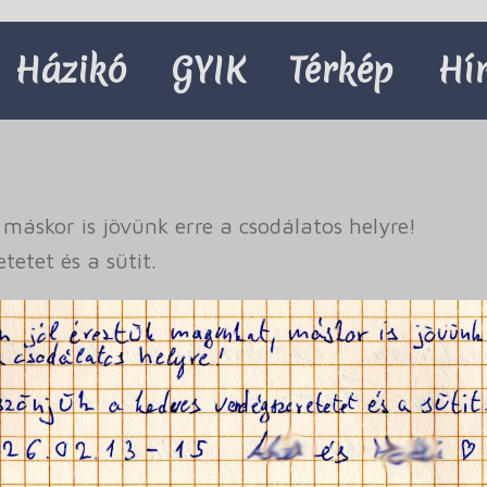
Házikó
GYIK
Térkép
Hí
áskor is jövünk erre a csodálatos helyre!
etet és a sütit.