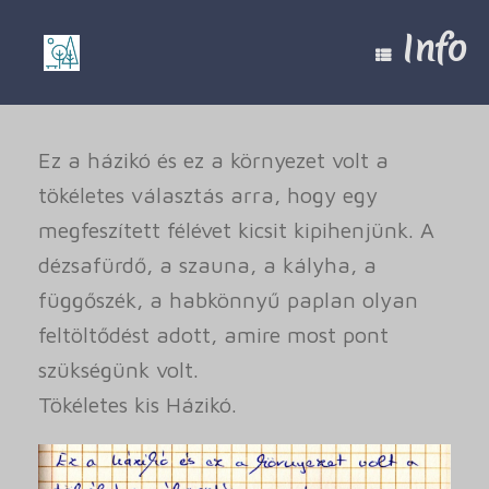
Skip
to
Info
content
Ez a házikó és ez a környezet volt a
tökéletes választás arra, hogy egy
megfeszített félévet kicsit kipihenjünk. A
dézsafürdő, a szauna, a kályha, a
függőszék, a habkönnyű paplan olyan
feltöltődést adott, amire most pont
szükségünk volt.
Tökéletes kis Házikó.