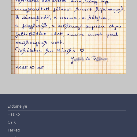
Erdőmélye
Házikó
GYIK
Térkép