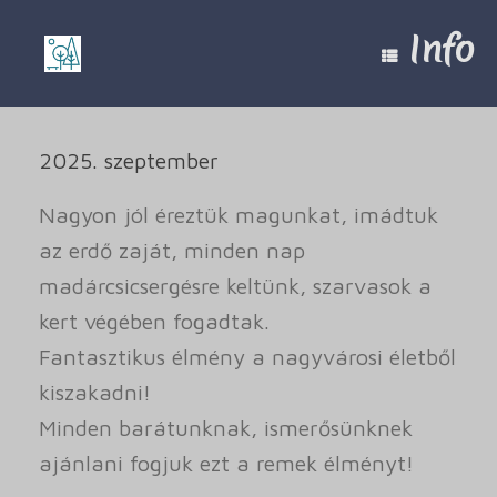
Skip
to
Info
content
2025. szeptember
Nagyon jól éreztük magunkat, imádtuk
az erdő zaját, minden nap
madárcsicsergésre keltünk, szarvasok a
kert végében fogadtak.
Fantasztikus élmény a nagyvárosi életből
kiszakadni!
Minden barátunknak, ismerősünknek
ajánlani fogjuk ezt a remek élményt!