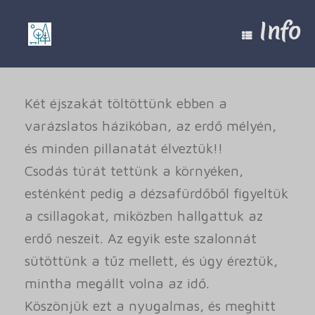
Skip
to
Info
content
Két éjszakát töltöttünk ebben a
varázslatos házikóban, az erdő mélyén,
és minden pillanatát élveztük!!
Csodás túrát tettünk a környéken,
esténként pedig a dézsafürdőből figyeltük
a csillagokat, miközben hallgattuk az
erdő neszeit. Az egyik este szalonnát
sütöttünk a tűz mellett, és úgy éreztük,
mintha megállt volna az idő.
Köszönjük ezt a nyugalmas, és meghitt