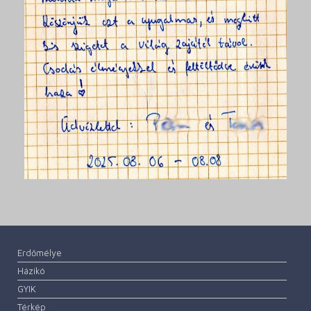
Erdőmélye
Házikó
GYIK
Térkép